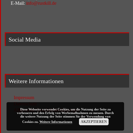
E-Mail:
info@rustkill.de
Social Media
Weitere Informationen
Impressum
Datenschutz
Diese Webseite verwendet Cookies, um die Nutzung der Seite zu
Allgemeine Geschäftsbedingungen
verbessern und den Erfolg von Werbemaßnahmen zu messen. Durch
die weitere Nutzung der Seite stimmen Sie der Verwendung von
AKZEPTIEREN
Cookies zu.
Weitere Informationen